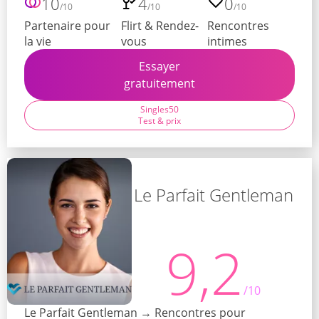
10
4
0
/10
/10
/10
Partenaire pour
Flirt & Rendez-
Rencontres
la vie
vous
intimes
Essayer
gratuitement
Singles50
Test & prix
Le Parfait Gentleman
9,2
/10
Le Parfait Gentleman → Rencontres pour