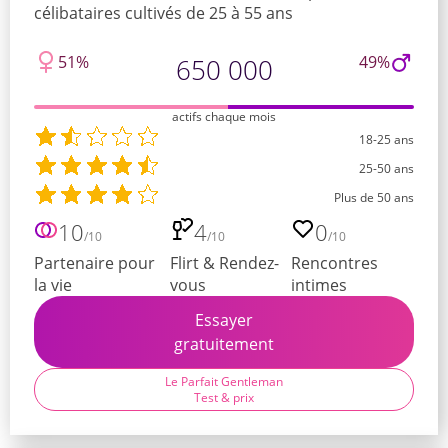
célibataires cultivés de 25 à 55 ans
51%
49%
650 000
actifs chaque mois
18-25 ans
25-50 ans
Plus de 50 ans
10
4
0
/10
/10
/10
Partenaire pour
Flirt & Rendez-
Rencontres
la vie
vous
intimes
Essayer
gratuitement
Le Parfait Gentleman
Test & prix